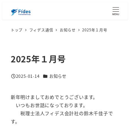
メ
イ
MENU
ン
トップ
フィデス通信
お知らせ
2025年１月号
コ
ン
テ
ン
2025年１月号
ツ
へ
カテゴリー
2025-01-14
お知らせ
移
投稿日
動
新年明けましておめでとうございます。
いつもお世話になっております。
税理士法人フィデス会計社の鈴木千佳子で
す。