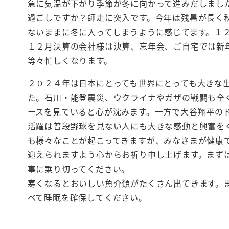
急に気温が下がり季節が冬に向かって進みだしまし
過ごしですか？師走に突入です。今年は残暑が長く
ないままに冬に入ってしまうように感じてます。１
１２月決算の会社様は決算、忘年会、ご自宅では新
等々忙しくなります。
２０２４年は日本にとっても世界にとっても大きな
た。石川・能登震災、ウクライナやガザの戦闘も全
ースを見ていると心が沈みます。一方で大谷翔平の
活躍は普段野球を見ない人にも大きな感動と興奮を
も様々なことが起こってきますが、みなさまが健康
迎えられますよう心からお祈り申し上げます。まず
事に乗り切ってください。
寒くなるとおいしい魚介類がたくさん出てきます。
べて睡眠を確保してください。