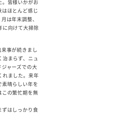
た。皆様いかがお
秋はほとんど感じ
２月は年末調整、
年に向けて大掃除
出来事が続きまし
く治まらず、ニュ
ドジャーズでの大
くれました。来年
で素晴らしい年を
はこの繁忙期を無
まずはしっかり食